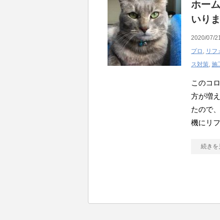
ホー
いり
2020/07/2
プロ
,
リフ
ス対策
,
施
このコ
方が増
たので
機にリ
続きを