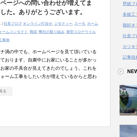
ムページへの問い合わせが増えてま
壁紙ブ
ました。ありがとうございます。
多能工
1 |
社長ブログ
オンライン打合せ
,
ジモティー
,
スーモ
,
ホーム
猫好き
ォームコンタクト
,
商談
,
弊社の取り組み
,
新型コロナウイル
社長ブ
工事例
カツキ
ロナ渦の中でも、ホームページを見て頂いている
記事投
えております。自粛中にお家にいることが多かっ
、お家の不具合が見えてきたのでしょう。これを
NE
フォーム工事をしたい方が増えているからと思わ
見る