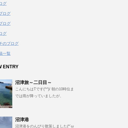
ログ
ブログ
ブログ
ログ
チのブログ
稿一覧
W ENTRY
沼津旅～二日目～
こんにちはTです(^^)/ 朝の10時位ま
では雨が降っていましたが、
沼津港
沼津港をのんびり散策しました(*´ω