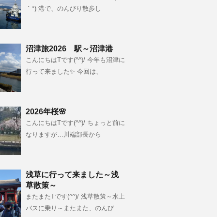
｀*) 港で、のんびり散歩し
沼津旅2026 駅～沼津港
こんにちはTです(^^)/ 今年も沼津に
行って来ました✨ 今回は、
2026年桜🌸
こんにちはTです(^^)/ ちょっと前に
なりますが…川端部長から
浅草に行って来ました～浅
草散策～
またまたTです(^^)/ 浅草散策～水上
バスに乗り～またまた、のんび