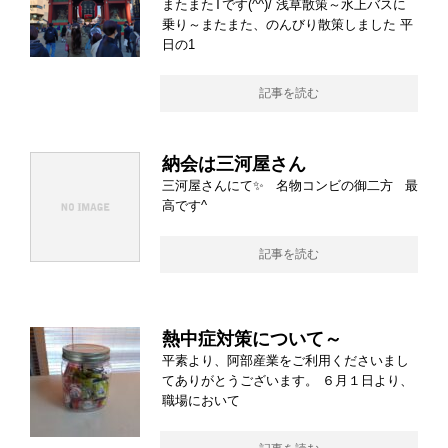
またまたTです(^^)/ 浅草散策～水上バスに
乗り～またまた、のんびり散策しました 平
日の1
記事を読む
納会は三河屋さん
三河屋さんにて✨ 名物コンビの御二方 最
高です^
記事を読む
熱中症対策について～
平素より、阿部産業をご利用くださいまし
てありがとうございます。 ６月１日より、
職場において