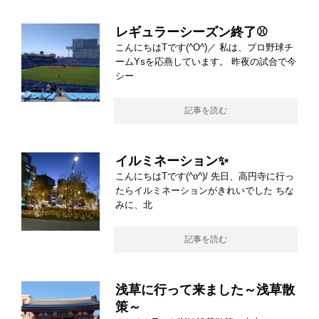
レギュラーシーズン終了⚾
こんにちはTです(^O^)／ 私は、プロ野球チ
ームYsを応燕しています。 昨夜の試合で今
シー
記事を読む
イルミネーション✨
こんにちはTです(^o^)/ 先日、高円寺に行っ
たらイルミネーションがきれいでした ちな
みに、北
記事を読む
浅草に行って来ました～浅草散
策～