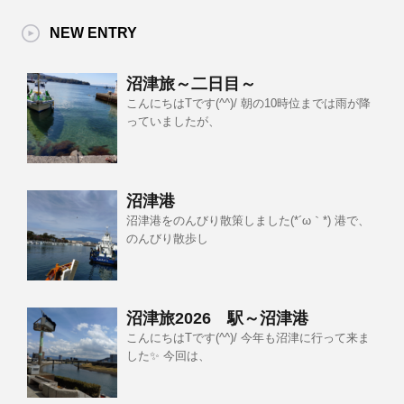
NEW ENTRY
沼津旅～二日目～
こんにちはTです(^^)/ 朝の10時位までは雨が降
っていましたが、
沼津港
沼津港をのんびり散策しました(*´ω｀*) 港で、
のんびり散歩し
沼津旅2026 駅～沼津港
こんにちはTです(^^)/ 今年も沼津に行って来ま
した✨ 今回は、