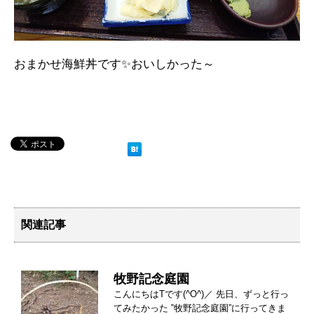
おまかせ海鮮丼です✨おいしかった～
関連記事
牧野記念庭園
こんにちはTです(^O^)／ 先日、ずっと行っ
てみたかった ‟牧野記念庭園”に行ってきま