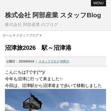
MENU
株式会社 阿部産業 スタッフBlog
株式会社 阿部産業 のブログ
ホーム
>
スタッフブログ
>
沼津旅2026 駅～沼津港
公開日：
2026/04/18
｜
スタッフブログ
狩野川
こんにちはTです(^^)/
今年も沼津に行って来ました✨
今回は、沼津駅から沼津港まで歩いて移動しました