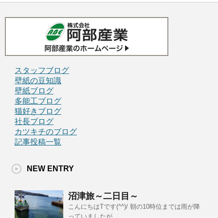
スタッフブログ
壁紙の豆知識
壁紙ブログ
多能工ブログ
猫好きブログ
社長ブログ
カツキチのブログ
記事投稿一覧
NEW ENTRY
沼津旅～二日目～
こんにちはTです(^^)/ 朝の10時位までは雨が降
っていましたが、