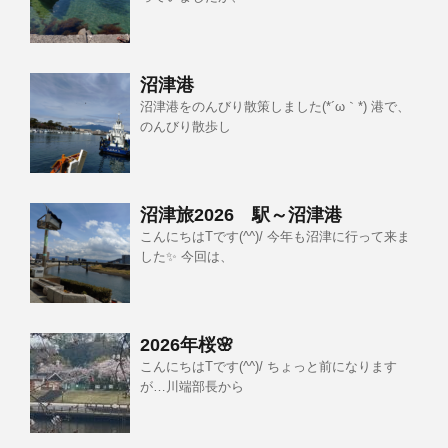
沼津港
沼津港をのんびり散策しました(*´ω｀*) 港で、
のんびり散歩し
沼津旅2026 駅～沼津港
こんにちはTです(^^)/ 今年も沼津に行って来ま
した✨ 今回は、
2026年桜🌸
こんにちはTです(^^)/ ちょっと前になります
が…川端部長から