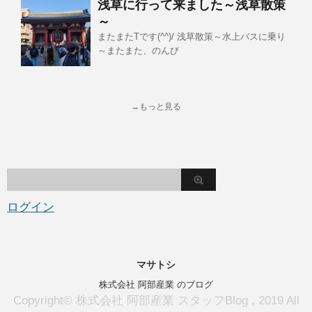
浅草に行って来ました～浅草散策
～
またまたTです(^^)/ 浅草散策～水上バスに乗り
～またまた、のんび
→もっと見る
ログイン
マサトシ
株式会社 阿部産業 のブログ
Copyright© 株式会社 阿部産業 スタッフBlog , 2019 All