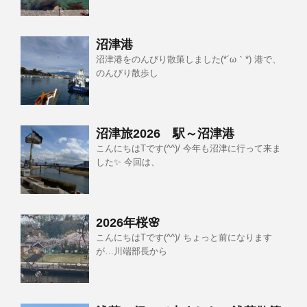
沼津港
沼津港をのんびり散策しました(*´ω｀*) 港で、
のんびり散歩し
沼津旅2026 駅～沼津港
こんにちはTです(^^)/ 今年も沼津に行って来ま
した✨ 今回は、
2026年桜🌸
こんにちはTです(^^)/ ちょっと前になります
が…川端部長から