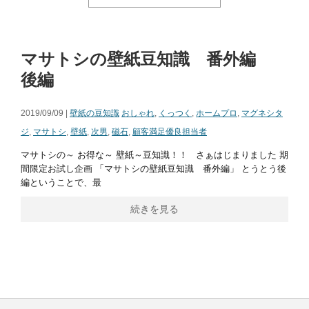
マサトシの壁紙豆知識 番外編
後編
2019/09/09 |
壁紙の豆知識
おしゃれ
,
くっつく
,
ホームプロ
,
マグネシタ
ジ
,
マサトシ
,
壁紙
,
次男
,
磁石
,
顧客満足優良担当者
マサトシの～ お得な～ 壁紙～豆知識！！ さぁはじまりました 期
間限定お試し企画 「マサトシの壁紙豆知識 番外編」 とうとう後
編ということで、最
続きを見る