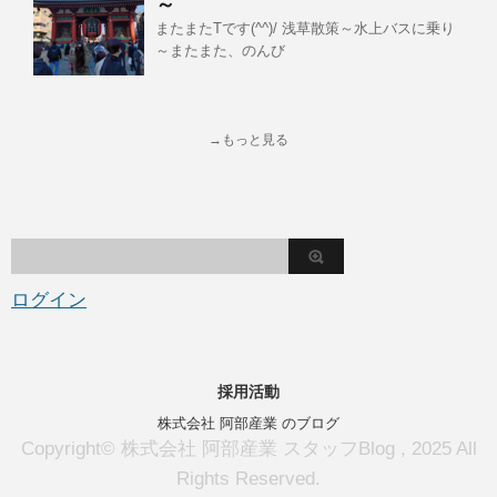
～
またまたTです(^^)/ 浅草散策～水上バスに乗り
～またまた、のんび
→もっと見る
ログイン
採用活動
株式会社 阿部産業 のブログ
Copyright© 株式会社 阿部産業 スタッフBlog , 2025 All
Rights Reserved.