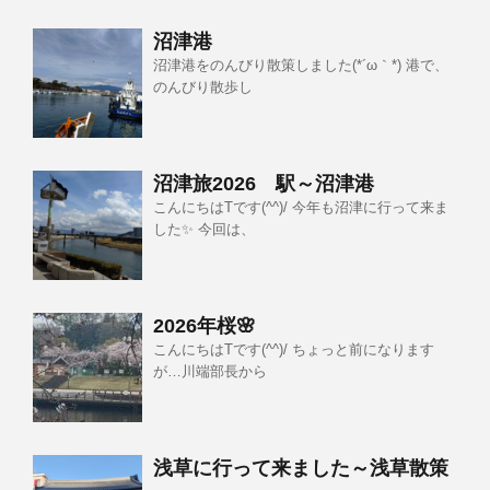
沼津港
沼津港をのんびり散策しました(*´ω｀*) 港で、
のんびり散歩し
沼津旅2026 駅～沼津港
こんにちはTです(^^)/ 今年も沼津に行って来ま
した✨ 今回は、
2026年桜🌸
こんにちはTです(^^)/ ちょっと前になります
が…川端部長から
浅草に行って来ました～浅草散策