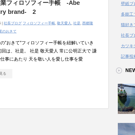
業フィロソフィー手帳 -Abe
壁紙ブ
try brand- 2
多能工
6 |
社長ブログ
フィロソフィー手帳
,
敬天愛人
,
社是
,
西郷隆
猫好き
業のおきて
社長ブ
の”おきて”フィロソフィー手帳を紐解いていき
カツキ
初回は、社是。 社是 敬天愛人 常に公明正大で 謙
記事投
仕事にあたり 天を敬い人を愛し仕事を愛
NE
見る