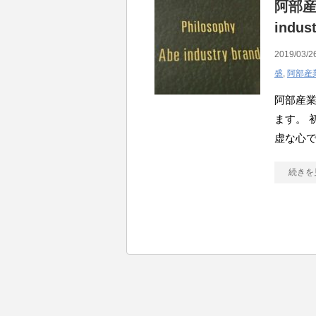
阿部産
indus
2019/03/2
盛
,
阿部産
阿部産業
ます。 
虚な心で
続きを