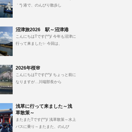
｀*) 港で、のんびり散歩し
沼津旅2026 駅～沼津港
こんにちはTです(^^)/ 今年も沼津に
行って来ました✨ 今回は、
2026年桜🌸
こんにちはTです(^^)/ ちょっと前に
なりますが…川端部長から
浅草に行って来ました～浅
草散策～
またまたTです(^^)/ 浅草散策～水上
バスに乗り～またまた、のんび