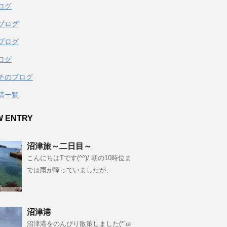
ログ
ブログ
ブログ
ログ
チのブログ
稿一覧
W ENTRY
沼津旅～二日目～
こんにちはTです(^^)/ 朝の10時位ま
では雨が降っていましたが、
沼津港
沼津港をのんびり散策しました(*´ω