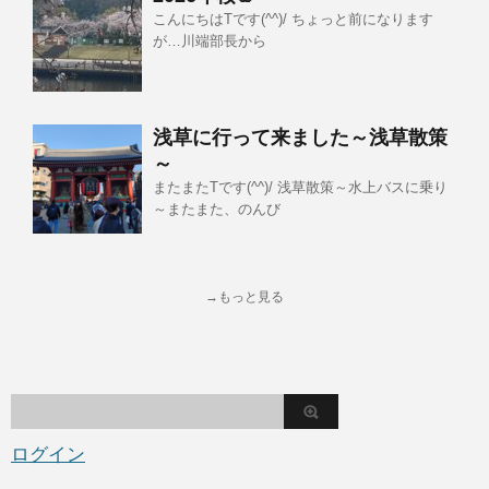
こんにちはTです(^^)/ ちょっと前になります
が…川端部長から
浅草に行って来ました～浅草散策
～
またまたTです(^^)/ 浅草散策～水上バスに乗り
～またまた、のんび
→もっと見る
ログイン