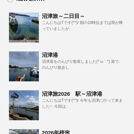
沼津旅～二日目～
こんにちはTです(^^)/ 朝の10時位までは雨が降
っていましたが、
沼津港
沼津港をのんびり散策しました(*´ω｀*) 港で、
のんびり散歩し
沼津旅2026 駅～沼津港
こんにちはTです(^^)/ 今年も沼津に行って来ま
した✨ 今回は、
2026年桜🌸