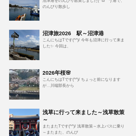
沼津港をのんびり散策しました(*´ω｀*) 港で、
のんびり散歩し
沼津旅2026 駅～沼津港
こんにちはTです(^^)/ 今年も沼津に行って来ま
した✨ 今回は、
2026年桜🌸
こんにちはTです(^^)/ ちょっと前になります
が…川端部長から
浅草に行って来ました～浅草散策
～
またまたTです(^^)/ 浅草散策～水上バスに乗り
～またまた、のんび