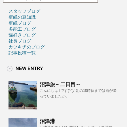
スタッフブログ
壁紙の豆知識
壁紙ブログ
多能工ブログ
猫好きブログ
社長ブログ
カツキチのブログ
記事投稿一覧
NEW ENTRY
沼津旅～二日目～
こんにちはTです(^^)/ 朝の10時位までは雨が降
っていましたが、
沼津港