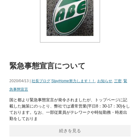
緊急事態宣言について
2020/04/13 |
社長ブログ
StayHome努力します！！
,
お知らせ
,
三密
,
緊
急事態宣言
国と都より緊急事態宣言が発令されましたが、トップページに記
載した施策にのっとり、弊社では通常営業(平日8：30-17：30)をし
ております。なお、一部従業員がテレワークや時短勤務・時差出
勤をしておりま
続きを見る