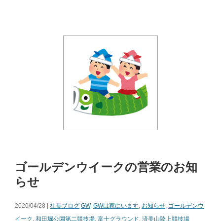
ゴールデンウイークの営業のお知
らせ
2020/04/28 |
社長ブログ
GW
,
GWは家にいます
,
お知らせ
,
ゴールデンウ
イーク
,
和田堀公園第二競技場
,
富士グラウンド
,
済美山陸上競技場