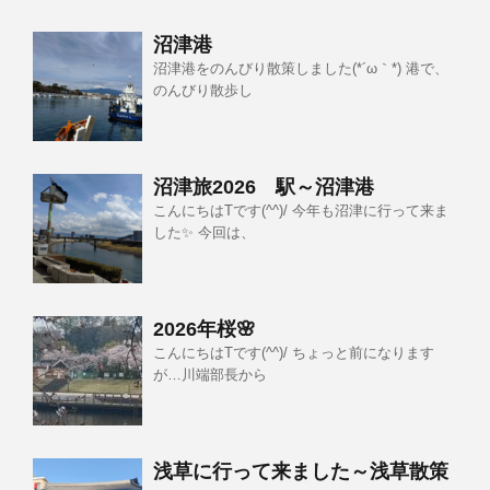
沼津港
沼津港をのんびり散策しました(*´ω｀*) 港で、
のんびり散歩し
沼津旅2026 駅～沼津港
こんにちはTです(^^)/ 今年も沼津に行って来ま
した✨ 今回は、
2026年桜🌸
こんにちはTです(^^)/ ちょっと前になります
が…川端部長から
浅草に行って来ました～浅草散策