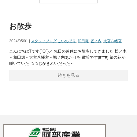
お散歩
2024/05/01 |
スタッフブログ
こいのぼり
,
和田堀
,
堀ノ内
,
大宮八幡宮
こんにちはTです(^O^)／ 先日の連休にお散歩してきました 松ノ木
～和田堀～大宮八幡宮～堀ノ内あたりを 散策です(#^^#) 菜の花が
咲いていた つつじがきれいだった～
続きを見る