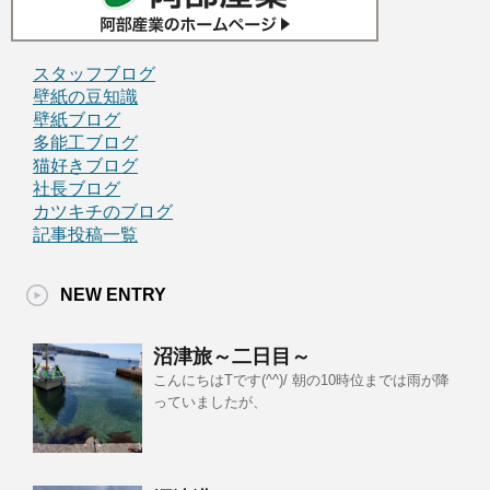
スタッフブログ
壁紙の豆知識
壁紙ブログ
多能工ブログ
猫好きブログ
社長ブログ
カツキチのブログ
記事投稿一覧
NEW ENTRY
沼津旅～二日目～
こんにちはTです(^^)/ 朝の10時位までは雨が降
っていましたが、