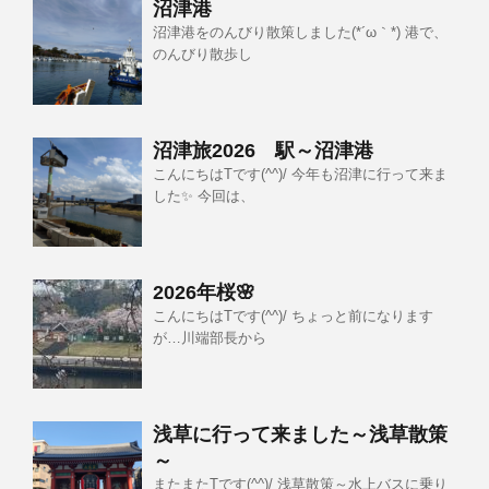
沼津港
沼津港をのんびり散策しました(*´ω｀*) 港で、
のんびり散歩し
沼津旅2026 駅～沼津港
こんにちはTです(^^)/ 今年も沼津に行って来ま
した✨ 今回は、
2026年桜🌸
こんにちはTです(^^)/ ちょっと前になります
が…川端部長から
浅草に行って来ました～浅草散策
～
またまたTです(^^)/ 浅草散策～水上バスに乗り