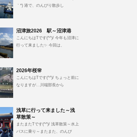
｀*) 港で、のんびり散歩し
沼津旅2026 駅～沼津港
こんにちはTです(^^)/ 今年も沼津に
行って来ました✨ 今回は、
2026年桜🌸
こんにちはTです(^^)/ ちょっと前に
なりますが…川端部長から
浅草に行って来ました～浅
草散策～
またまたTです(^^)/ 浅草散策～水上
バスに乗り～またまた、のんび