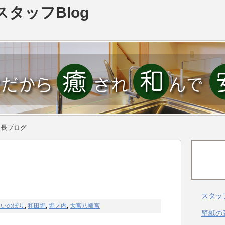
スタッフBlog
社長ブログ
スタッ
こいのぼり
,
和田堀
,
堀ノ内
,
大宮八幡宮
壁紙の