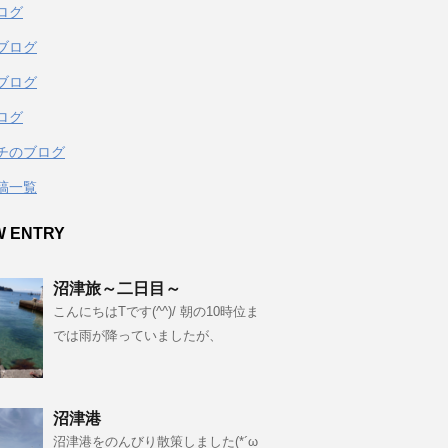
ログ
ブログ
ブログ
ログ
チのブログ
稿一覧
W ENTRY
沼津旅～二日目～
こんにちはTです(^^)/ 朝の10時位ま
では雨が降っていましたが、
沼津港
沼津港をのんびり散策しました(*´ω