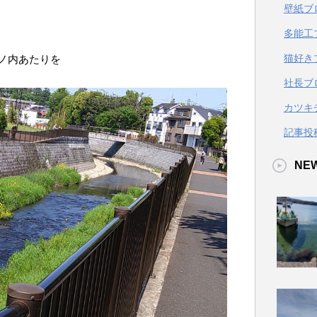
壁紙ブ
多能工
猫好き
ノ内あたりを
社長ブ
カツキ
記事投
NE