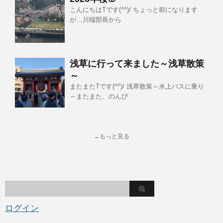
こんにちはTです(^^)/ ちょっと前になります
が…川端部長から
浅草に行って来ました～浅草散策
～
またまたTです(^^)/ 浅草散策～水上バスに乗り
～またまた、のんび
→もっと見る
ログイン