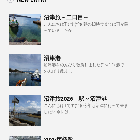
沼津旅～二日目～
こんにちはTです(^^)/ 朝の10時位までは雨が降
っていましたが、
沼津港
沼津港をのんびり散策しました(*´ω｀*) 港で、
のんびり散歩し
沼津旅2026 駅～沼津港
こんにちはTです(^^)/ 今年も沼津に行って来ま
した✨ 今回は、
2026年桜🌸