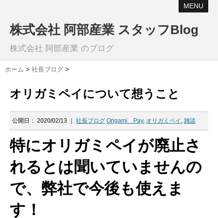
MENU
株式会社 阿部産業 スタッフBlog
株式会社 阿部産業 のブログ
ホーム
>
社長ブログ
>
オリガミペイについて想うこと
公開日：
2020/02/13
｜
社長ブログ
Origami Pay
,
オリガミペイ
,
雑談
特にオリガミペイが廃止さ
れるとは聞いていませんの
で、弊社で今後も使えま
す！