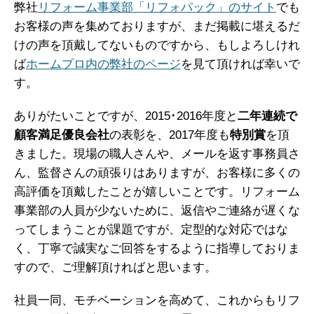
弊社
リフォーム事業部「リフォパック」のサイト
でも
お客様の声を集めておりますが、まだ掲載に堪えるだ
けの声を頂戴してないものですから、もしよろしけれ
ば
ホームプロ内の弊社のページ
を見て頂ければ幸いで
す。
ありがたいことですが、2015･2016年度と
二年連続で
顧客満足優良会社
の表彰を、2017年度も
特別賞
を頂
きました。現場の職人さんや、メールを返す事務員さ
ん、監督さんの頑張りはありますが、お客様に多くの
高評価を頂戴したことが嬉しいことです。リフォーム
事業部の人員が少ないために、返信やご連絡が遅くな
ってしまうことが課題ですが、定型的な対応ではな
く、丁寧で誠実なご回答をするように指導しておりま
すので、ご理解頂ければと思います。
社員一同、モチベーションを高めて、これからもリフ