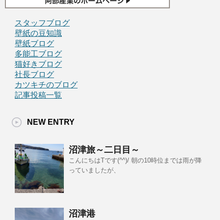
スタッフブログ
壁紙の豆知識
壁紙ブログ
多能工ブログ
猫好きブログ
社長ブログ
カツキチのブログ
記事投稿一覧
NEW ENTRY
沼津旅～二日目～
こんにちはTです(^^)/ 朝の10時位までは雨が降
っていましたが、
沼津港