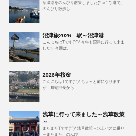
沼津港をのんびり散策しました(*´ω｀*) 港で、
のんびり散歩し
沼津旅2026 駅～沼津港
こんにちはTです(^^)/ 今年も沼津に行って来ま
した✨ 今回は、
2026年桜🌸
こんにちはTです(^^)/ ちょっと前になります
が…川端部長から
浅草に行って来ました～浅草散策
～
またまたTです(^^)/ 浅草散策～水上バスに乗り
～またまた、のんび