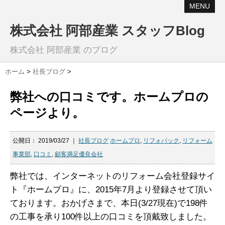
MENU
株式会社 阿部産業 スタッフBlog
株式会社 阿部産業 のブログ
ホーム
>
社長ブログ
>
弊社への口コミです。ホームプロの
ページより。
公開日：
2019/03/27
｜
社長ブログ
ホームプロ
,
リフォパック
,
リフォーム
事業部
,
口コミ
,
顧客満足優良会社
弊社では、インターネットのリフォーム会社登録サイ
ト『ホームプロ』に、2015年7月より登録させて頂い
ております。おかげさまで、本日(3/27現在)で198件
の工事を承り100件以上の口コミを頂戴致しました。