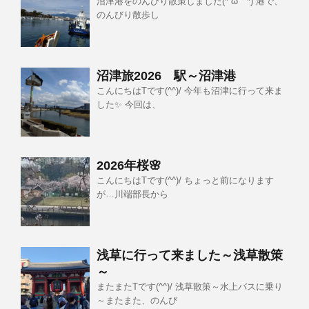
沼津港をのんびり散策しました(*´ω｀*) 港で、
のんびり散歩し
沼津旅2026 駅～沼津港
こんにちはTです(^^)/ 今年も沼津に行って来ま
した✨ 今回は、
2026年桜🌸
こんにちはTです(^^)/ ちょっと前になります
が…川端部長から
浅草に行って来ました～浅草散策
～
またまたTです(^^)/ 浅草散策～水上バスに乗り
～またまた、のんび