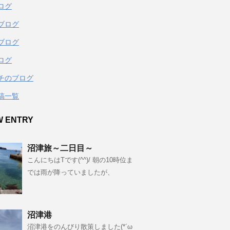
ログ
ブログ
ブログ
ログ
チのブログ
稿一覧
W ENTRY
沼津旅～二日目～
こんにちはTです(^^)/ 朝の10時位ま
では雨が降っていましたが、
沼津港
沼津港をのんびり散策しました(*´ω