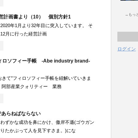
→もっ
経営計画書より（10） 個別方針1
2020年1月より32年目に突入しています。 そ
12月に行った経営計画
ログイン
ソフィー手帳 -Abe industry brand-
おきて”フィロソフィー手帳を紐解いていきま
、阿部産業クォリティー 業務
であらねばならない
わずかな成功を鼻にかけ、傲岸不遜(ゴウガン
りたかぶって人を見下すさま。)にな