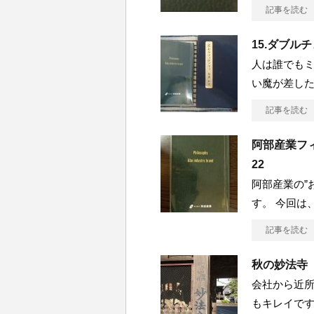
記事を読む
15.ダブル
人は誰でも
い魔が差し
記事を読む
阿部産業フィロ
22
阿部産業の”
す。 今回は
記事を読む
秋の妙法寺
会社から近
もキレイです