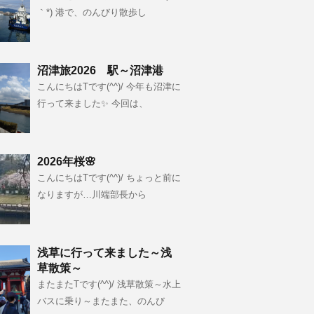
｀*) 港で、のんびり散歩し
沼津旅2026 駅～沼津港
こんにちはTです(^^)/ 今年も沼津に
行って来ました✨ 今回は、
2026年桜🌸
こんにちはTです(^^)/ ちょっと前に
なりますが…川端部長から
浅草に行って来ました～浅
草散策～
またまたTです(^^)/ 浅草散策～水上
バスに乗り～またまた、のんび