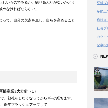
正しいものであるか、驕り高ぶりがないかどう
壁紙ブ
戒めなければならない。
多能工
猫好き
よって、自分の欠点を直し、自らを高めること
社長ブ
カツキ
記事投
NE
 阿部産業3大方針（1）
で、朝礼をしなくなってから1年が経ちます。
は、例年ブラッシュアップして