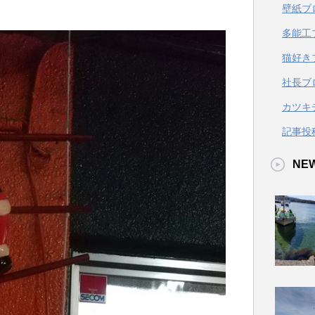
壁紙ブ
多能工
猫好き
社長ブ
カツキ
記事投
NE