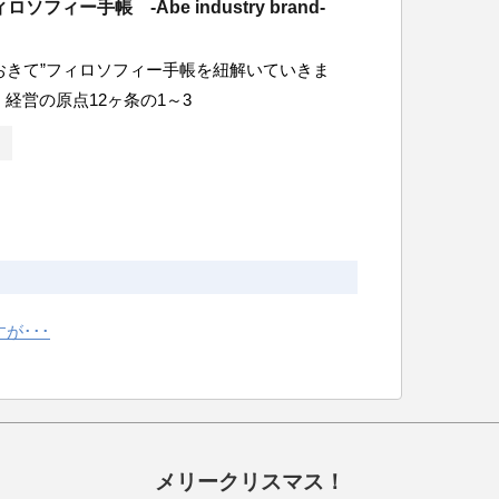
ソフィー手帳 -Abe industry brand-
おきて”フィロソフィー手帳を紐解いていきま
、経営の原点12ヶ条の1～3
が･･･
メリークリスマス！