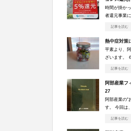
時間が掛かっ
者還元事業
記事を読む
熱中症対策
平素より、
ざいます。 
記事を読む
阿部産業フィロ
27
阿部産業の”
す。 今回は
記事を読む