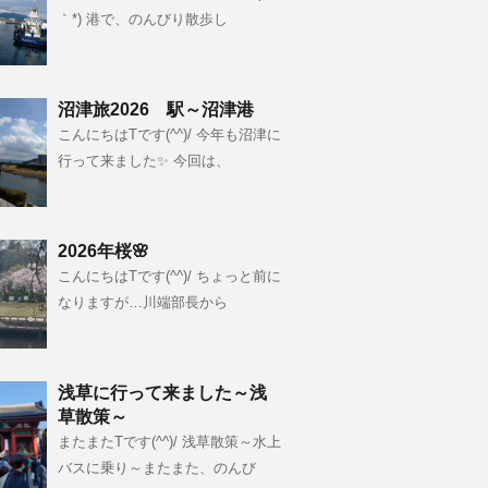
｀*) 港で、のんびり散歩し
沼津旅2026 駅～沼津港
こんにちはTです(^^)/ 今年も沼津に
行って来ました✨ 今回は、
2026年桜🌸
こんにちはTです(^^)/ ちょっと前に
なりますが…川端部長から
浅草に行って来ました～浅
草散策～
またまたTです(^^)/ 浅草散策～水上
バスに乗り～またまた、のんび