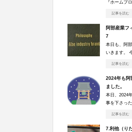
『ホームプロ
記事を読む
阿部産業フィロ
7
本日も、阿部
いきます。 
記事を読む
2024年
ました。
本日、202
事を下さっ
記事を読む
7.利他（