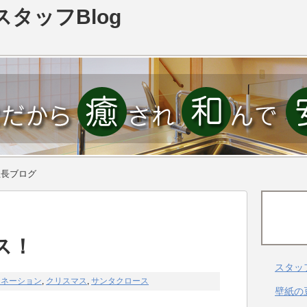
スタッフBlog
社長ブログ
ス！
スタッ
ミネーション
,
クリスマス
,
サンタクロース
壁紙の