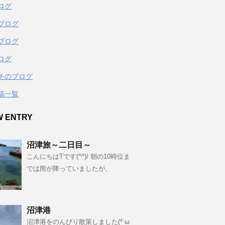
ログ
ブログ
ブログ
ログ
チのブログ
稿一覧
W ENTRY
沼津旅～二日目～
こんにちはTです(^^)/ 朝の10時位ま
では雨が降っていましたが、
沼津港
沼津港をのんびり散策しました(*´ω