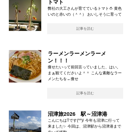
トマト
弊社の大工さんが育てているトマト🍅 黄色
いのと赤いの（＾＾） おいしそうに育って
記事を読む
ラーメンラーメンラーメ
ン！！！
痩せたいって前回言っていました、はい。
まぁ観てくださいよ＾＾ こんな素敵なラー
メンたちを←痩せ
記事を読む
沼津旅2026 駅～沼津港
こんにちはTです(^^)/ 今年も沼津に行って
来ました✨ 今回は、沼津駅から沼津港まで