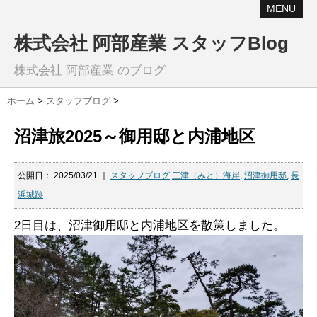
MENU
株式会社 阿部産業 スタッフBlog
株式会社 阿部産業 のブログ
ホーム
>
スタッフブログ
>
沼津旅2025～御用邸と内浦地区
公開日：
2025/03/21
｜
スタッフブログ
三津（みと）海岸
,
沼津御用邸
,
長
浜城跡
2日目は、沼津御用邸と内浦地区を散策しました。