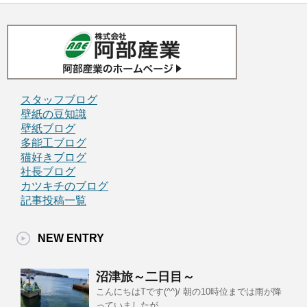
スタッフブログ
壁紙の豆知識
壁紙ブログ
多能工ブログ
猫好きブログ
社長ブログ
カツキチのブログ
記事投稿一覧
NEW ENTRY
沼津旅～二日目～
こんにちはTです(^^)/ 朝の10時位までは雨が降
っていましたが、