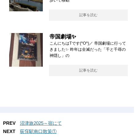
歩いて移動
記事を読む
帝国劇場✨
こんにちはTです(^O^)／ 帝国劇場に行って
きました✨ 昨年は全滅だった「千と千尋の
神隠し」の
記事を読む
PREV
沼津旅2025～宿にて
NEXT
荻窪駅南口散策①