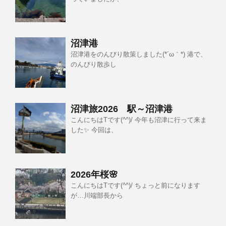
沼津港
沼津港をのんびり散策しました(*´ω｀*) 港で、
のんびり散歩し
沼津旅2026 駅～沼津港
こんにちはTです(^^)/ 今年も沼津に行って来ま
した✨ 今回は、
2026年桜🌸
こんにちはTです(^^)/ ちょっと前になります
が…川端部長から