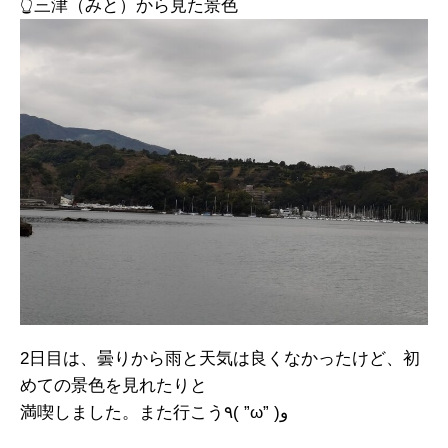
👆三津（みと）から見た景色
2日目は、曇りから雨と天気は良くなかったけど、初
めての景色を見れたりと
満喫しました。また行こう٩( ”ω” )و