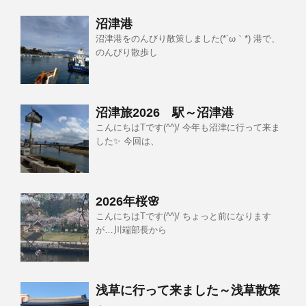
沼津港
沼津港をのんびり散策しました(*´ω｀*) 港で、
のんびり散歩し
沼津旅2026 駅～沼津港
こんにちはTです(^^)/ 今年も沼津に行って来ま
した✨ 今回は、
2026年桜🌸
こんにちはTです(^^)/ ちょっと前になります
が…川端部長から
浅草に行って来ました～浅草散策