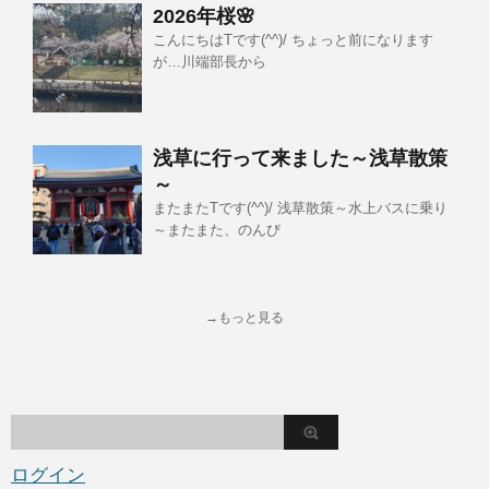
2026年桜🌸
こんにちはTです(^^)/ ちょっと前になります
が…川端部長から
浅草に行って来ました～浅草散策
～
またまたTです(^^)/ 浅草散策～水上バスに乗り
～またまた、のんび
→もっと見る
ログイン