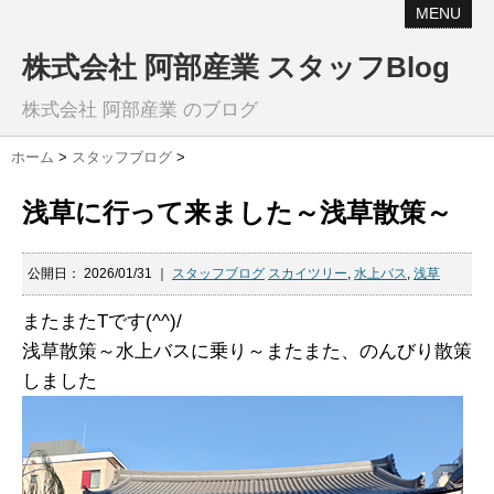
MENU
株式会社 阿部産業 スタッフBlog
株式会社 阿部産業 のブログ
ホーム
>
スタッフブログ
>
浅草に行って来ました～浅草散策～
公開日：
2026/01/31
｜
スタッフブログ
スカイツリー
,
水上バス
,
浅草
またまたTです(^^)/
浅草散策～水上バスに乗り～またまた、のんびり散策
しました