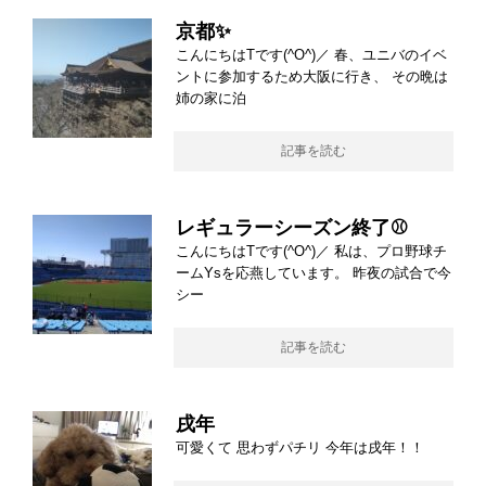
京都✨
こんにちはTです(^O^)／ 春、ユニバのイベ
ントに参加するため大阪に行き、 その晩は
姉の家に泊
記事を読む
レギュラーシーズン終了⚾
こんにちはTです(^O^)／ 私は、プロ野球チ
ームYsを応燕しています。 昨夜の試合で今
シー
記事を読む
戌年
可愛くて 思わずパチリ 今年は戌年！！