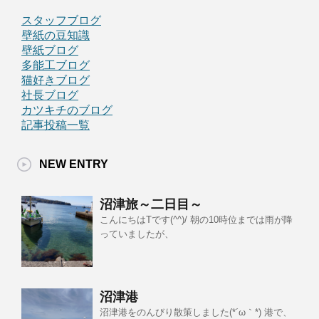
スタッフブログ
壁紙の豆知識
壁紙ブログ
多能工ブログ
猫好きブログ
社長ブログ
カツキチのブログ
記事投稿一覧
NEW ENTRY
沼津旅～二日目～
こんにちはTです(^^)/ 朝の10時位までは雨が降
っていましたが、
沼津港
沼津港をのんびり散策しました(*´ω｀*) 港で、