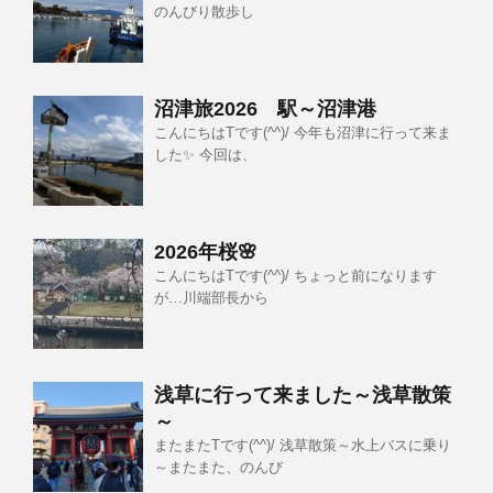
のんびり散歩し
沼津旅2026 駅～沼津港
こんにちはTです(^^)/ 今年も沼津に行って来ま
した✨ 今回は、
2026年桜🌸
こんにちはTです(^^)/ ちょっと前になります
が…川端部長から
浅草に行って来ました～浅草散策
～
またまたTです(^^)/ 浅草散策～水上バスに乗り
～またまた、のんび