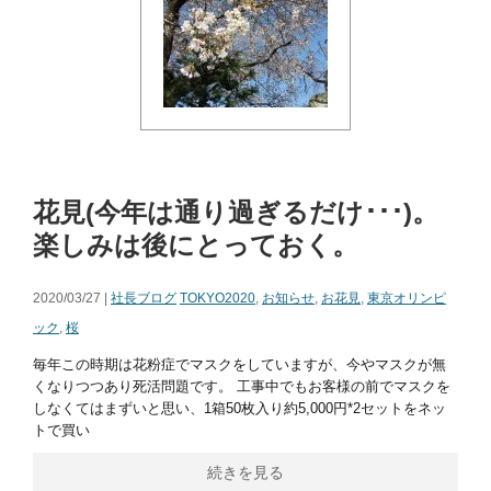
花見(今年は通り過ぎるだけ･･･)。
楽しみは後にとっておく。
2020/03/27 |
社長ブログ
TOKYO2020
,
お知らせ
,
お花見
,
東京オリンピ
ック
,
桜
毎年この時期は花粉症でマスクをしていますが、今やマスクが無
くなりつつあり死活問題です。 工事中でもお客様の前でマスクを
しなくてはまずいと思い、1箱50枚入り約5,000円*2セットをネッ
トで買い
続きを見る