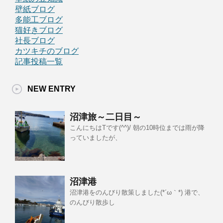
壁紙ブログ
多能工ブログ
猫好きブログ
社長ブログ
カツキチのブログ
記事投稿一覧
NEW ENTRY
沼津旅～二日目～
こんにちはTです(^^)/ 朝の10時位までは雨が降
っていましたが、
沼津港
沼津港をのんびり散策しました(*´ω｀*) 港で、
のんびり散歩し