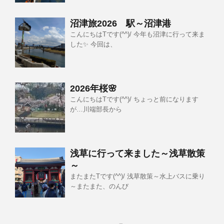
沼津旅2026 駅～沼津港
こんにちはTです(^^)/ 今年も沼津に行って来ま
した✨ 今回は、
2026年桜🌸
こんにちはTです(^^)/ ちょっと前になります
が…川端部長から
浅草に行って来ました～浅草散策
～
またまたTです(^^)/ 浅草散策～水上バスに乗り
～またまた、のんび