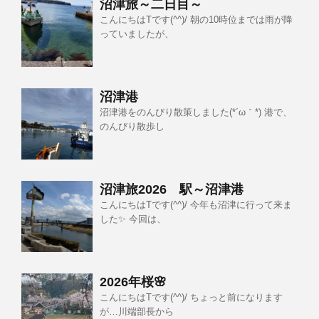
沼津旅～二日目～
こんにちはTです(^^)/ 朝の10時位までは雨が降
っていましたが、
沼津港
沼津港をのんびり散策しました(*´ω｀*) 港で、
のんびり散歩し
沼津旅2026 駅～沼津港
こんにちはTです(^^)/ 今年も沼津に行って来ま
した✨ 今回は、
2026年桜🌸
こんにちはTです(^^)/ ちょっと前になります
が…川端部長から