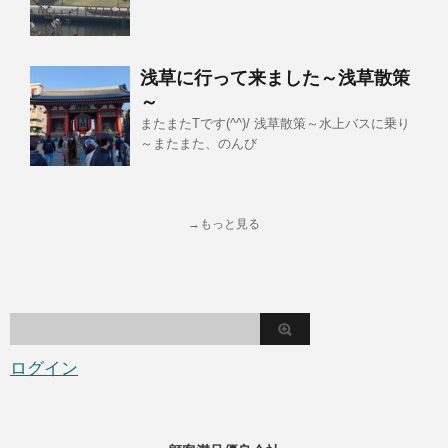
浅草に行って来ました～浅草散策
～
またまたTです(^^)/ 浅草散策～水上バスに乗り
～またまた、のんび
→もっと見る
ログイン