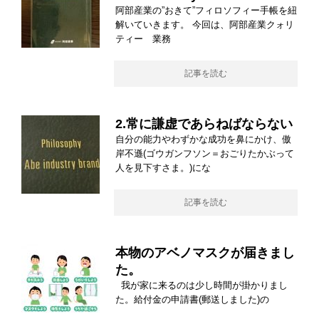
阿部産業の”おきて”フィロソフィー手帳を紐
解いていきます。 今回は、阿部産業クォリ
ティー 業務
記事を読む
2.常に謙虚であらねばならない
自分の能力やわずかな成功を鼻にかけ、傲
岸不遜(ゴウガンフソン＝おごりたかぶって
人を見下すさま。)にな
記事を読む
本物のアベノマスクが届きまし
た。
我が家に来るのは少し時間が掛かりまし
た。給付金の申請書(郵送しました)の