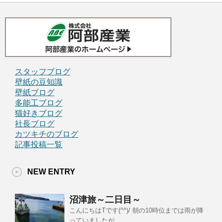
スタッフブログ
壁紙の豆知識
壁紙ブログ
多能工ブログ
猫好きブログ
社長ブログ
カツキチのブログ
記事投稿一覧
NEW ENTRY
沼津旅～二日目～
こんにちはTです(^^)/ 朝の10時位までは雨が降
っていましたが、