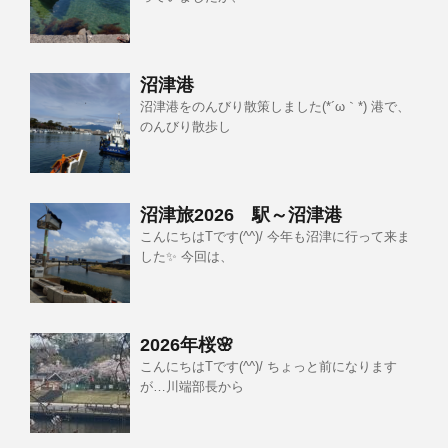
沼津港
沼津港をのんびり散策しました(*´ω｀*) 港で、
のんびり散歩し
沼津旅2026 駅～沼津港
こんにちはTです(^^)/ 今年も沼津に行って来ま
した✨ 今回は、
2026年桜🌸
こんにちはTです(^^)/ ちょっと前になります
が…川端部長から