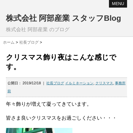
MENU
株式会社 阿部産業 スタッフBlog
株式会社 阿部産業 のブログ
ホーム
>
社長ブログ
>
クリスマス飾り夜はこんな感じで
す。
公開日：
2019/12/18
｜
社長ブログ
イルミネーション
,
クリスマス
,
事務所
前
年々飾りが増えて凝ってきています。
皆さま良いクリスマスをお過ごしください・・・