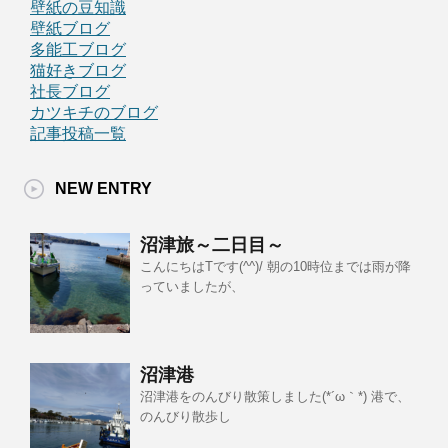
壁紙の豆知識
壁紙ブログ
多能工ブログ
猫好きブログ
社長ブログ
カツキチのブログ
記事投稿一覧
NEW ENTRY
沼津旅～二日目～
こんにちはTです(^^)/ 朝の10時位までは雨が降
っていましたが、
沼津港
沼津港をのんびり散策しました(*´ω｀*) 港で、
のんびり散歩し