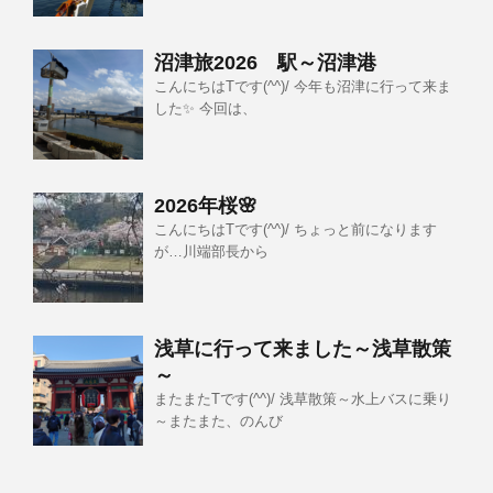
沼津旅2026 駅～沼津港
こんにちはTです(^^)/ 今年も沼津に行って来ま
した✨ 今回は、
2026年桜🌸
こんにちはTです(^^)/ ちょっと前になります
が…川端部長から
浅草に行って来ました～浅草散策
～
またまたTです(^^)/ 浅草散策～水上バスに乗り
～またまた、のんび