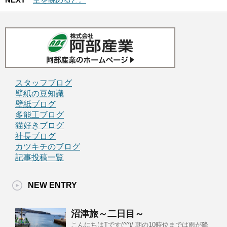
スタッフブログ
壁紙の豆知識
壁紙ブログ
多能工ブログ
猫好きブログ
社長ブログ
カツキチのブログ
記事投稿一覧
NEW ENTRY
沼津旅～二日目～
こんにちはTです(^^)/ 朝の10時位までは雨が降