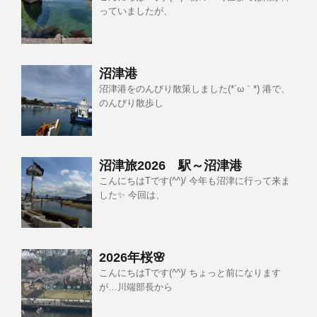
っていましたが、
沼津港
沼津港をのんびり散策しました(*´ω｀*) 港で、
のんびり散歩し
沼津旅2026 駅～沼津港
こんにちはTです(^^)/ 今年も沼津に行って来ま
した✨ 今回は、
2026年桜🌸
こんにちはTです(^^)/ ちょっと前になります
が…川端部長から