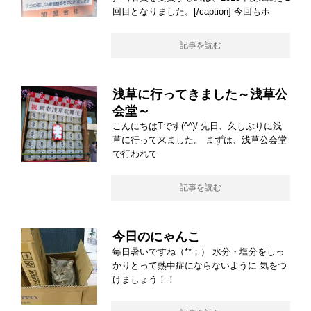
回目となりました。[/caption] 今回もホ
記事を読む
浅草に行ってきました～浅草公
会堂～
こんにちはTです(^^)/ 先日、久しぶりに浅
草に行って来ました。 まずは、浅草公会堂
で行われて
記事を読む
今日のにゃんこ
毎日暑いですね（**；） 水分・塩分をしっ
かりとって熱中症にならないように 気をつ
けましょう！！