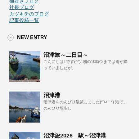
猫好きブログ
社長ブログ
カツキチのブログ
記事投稿一覧
NEW ENTRY
沼津旅～二日目～
こんにちはTです(^^)/ 朝の10時位までは雨が降
っていましたが、
沼津港
沼津港をのんびり散策しました(*´ω｀*) 港で、
のんびり散歩し
沼津旅2026 駅～沼津港