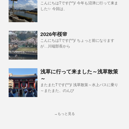
こんにちはTです(^^)/ 今年も沼津に行って来ま
した✨ 今回は、
2026年桜🌸
こんにちはTです(^^)/ ちょっと前になります
が…川端部長から
浅草に行って来ました～浅草散策
～
またまたTです(^^)/ 浅草散策～水上バスに乗り
～またまた、のんび
→もっと見る