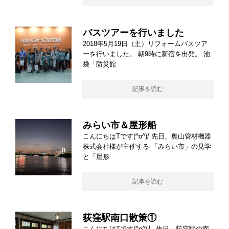
バスツアーを行いました
2018年5月19日（土）リフォームバスツア
ーを行いました。 朝9時に新宿を出発。 池
袋「防災館
記事を読む
みらい市＆屋形船
こんにちはTです(^o^)/ 先日、奥山管材機器
株式会社様が主催する 「みらい市」の見学
と「屋形
記事を読む
荻窪駅南口散策①
こんにちはTです(^o^)丿 先日、荻窪駅の南