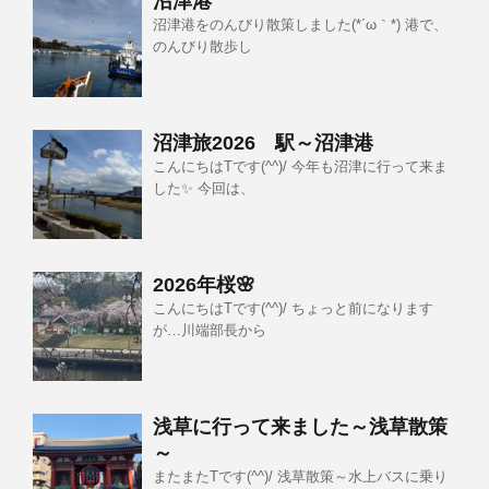
沼津港
沼津港をのんびり散策しました(*´ω｀*) 港で、
のんびり散歩し
沼津旅2026 駅～沼津港
こんにちはTです(^^)/ 今年も沼津に行って来ま
した✨ 今回は、
2026年桜🌸
こんにちはTです(^^)/ ちょっと前になります
が…川端部長から
浅草に行って来ました～浅草散策
～
またまたTです(^^)/ 浅草散策～水上バスに乗り