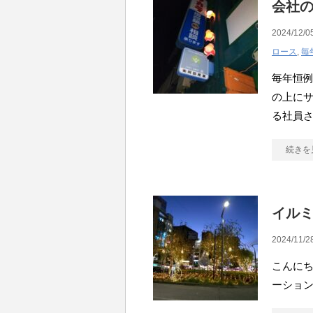
会社
2024/12/0
ロース
,
毎
毎年恒例
の上にサ
る社員さ
続きを
イルミ
2024/11/2
こんにち
ーション