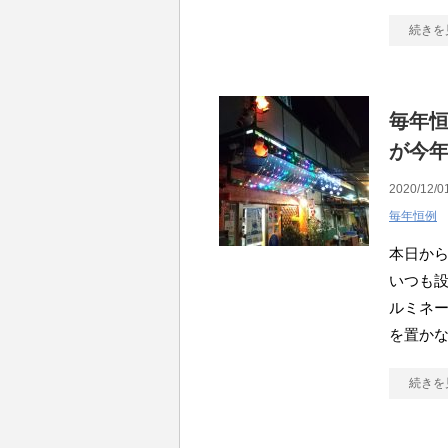
続きを
毎年
が今
2020/12/0
毎年恒例
本日か
いつも設
ルミネ
を置か
続きを