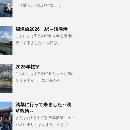
｀*) 港で、のんびり散歩し
沼津旅2026 駅～沼津港
こんにちはTです(^^)/ 今年も沼津に
行って来ました✨ 今回は、
2026年桜🌸
こんにちはTです(^^)/ ちょっと前に
なりますが…川端部長から
浅草に行って来ました～浅
草散策～
またまたTです(^^)/ 浅草散策～水上
バスに乗り～またまた、のんび