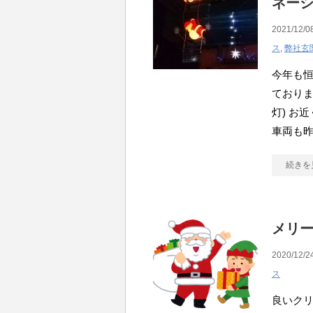
ネー
2021/12/0
ス
,
弊社玄
今年も
ておりま
灯) お
車両も
続きを
メリ
2020/12/2
ス
良いク