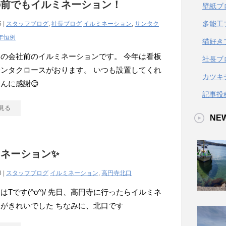
の前でもイルミネーション！
壁紙ブ
多能工
5 |
スタッフブログ
,
社長ブログ
イルミネーション
,
サンタク
年恒例
猫好き
の会社前のイルミネーションです。 今年は看板
社長ブ
ンタクロースがおります。 いつも設置してくれ
カツキ
んに感謝😊
記事投
見る
NE
ネーション✨
8 |
スタッフブログ
イルミネーション
,
高円寺北口
はTです(^o^)/ 先日、高円寺に行ったらイルミネ
がきれいでした ちなみに、北口です