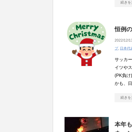
続きを
恒例
2022/12/1
プ
,
日本代
サッカー
イツや
(PK負
かも、日
続きを
本年