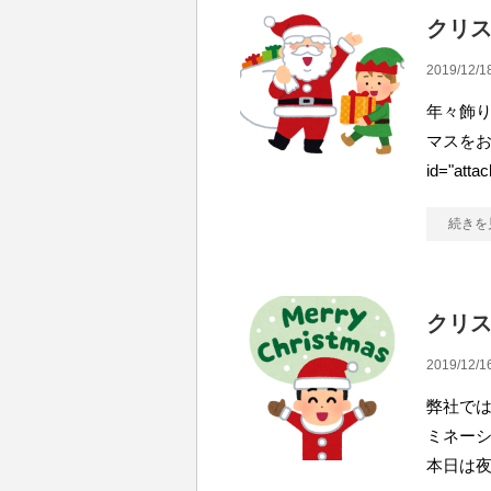
クリ
2019/12/1
年々飾り
マスをお過ご
id="atta
続きを
クリス
2019/12/1
弊社で
ミネー
本日は夜