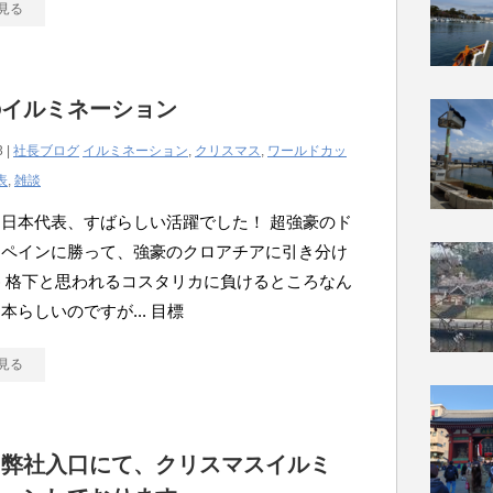
見る
のイルミネーション
3 |
社長ブログ
イルミネーション
,
クリスマス
,
ワールドカッ
表
,
雑談
日本代表、すばらしい活躍でした！ 超強豪のド
スペインに勝って、強豪のクロアチアに引き分け
け) 格下と思われるコスタリカに負けるところなん
本らしいのですが... 目標
見る
も弊社入口にて、クリスマスイルミ