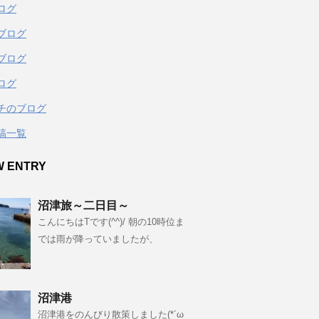
ログ
ブログ
ブログ
ログ
チのブログ
稿一覧
W ENTRY
沼津旅～二日目～
こんにちはTです(^^)/ 朝の10時位ま
では雨が降っていましたが、
沼津港
沼津港をのんびり散策しました(*´ω