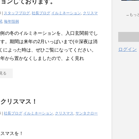
ションしております。
8 |
スタッフブログ
,
社長ブログ
イルミネーション
,
クリスマ
→もっ
関
,
毎年恒例
恒例の冬のイルミネーションを、入口玄関前でし
す。期間は来年の2月いっぱいまで(※深夜は消
ログイン
近くによった時は、ぜひご覧になってください。
昨年から置かなくしましたので、よく見れ
見る
ークリスマス！
4 |
社長ブログ
イルミネーション
,
クリスマス
,
サンタクロー
リスマスを！