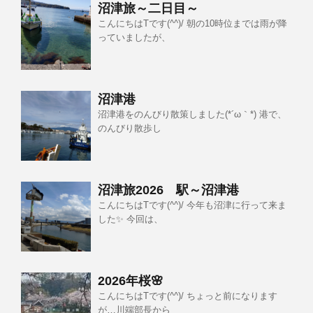
沼津旅～二日目～
こんにちはTです(^^)/ 朝の10時位までは雨が降
っていましたが、
沼津港
沼津港をのんびり散策しました(*´ω｀*) 港で、
のんびり散歩し
沼津旅2026 駅～沼津港
こんにちはTです(^^)/ 今年も沼津に行って来ま
した✨ 今回は、
2026年桜🌸
こんにちはTです(^^)/ ちょっと前になります
が…川端部長から