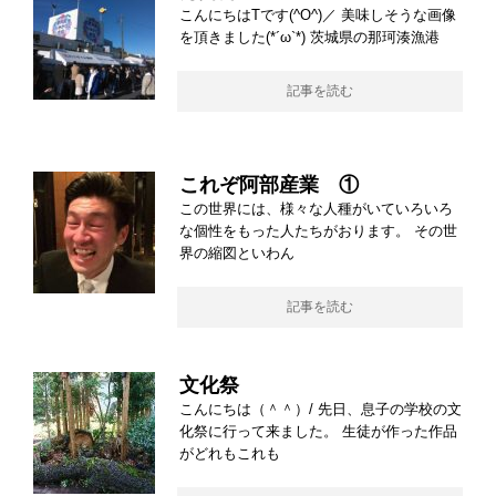
こんにちはTです(^O^)／ 美味しそうな画像
を頂きました(*´ω`*) 茨城県の那珂湊漁港
記事を読む
これぞ阿部産業 ①
この世界には、様々な人種がいていろいろ
な個性をもった人たちがおります。 その世
界の縮図といわん
記事を読む
文化祭
こんにちは（＾＾）/ 先日、息子の学校の文
化祭に行って来ました。 生徒が作った作品
がどれもこれも