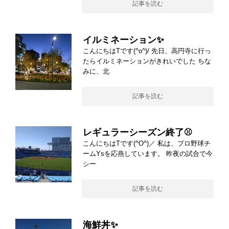
記事を読む
イルミネーション✨
こんにちはTです(^o^)/ 先日、高円寺に行っ
たらイルミネーションがきれいでした ちな
みに、北
記事を読む
レギュラーシーズン終了⚾
こんにちはTです(^O^)／ 私は、プロ野球チ
ームYsを応燕しています。 昨夜の試合で今
シー
記事を読む
海鮮丼✨