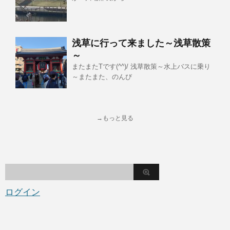
浅草に行って来ました～浅草散策
～
またまたTです(^^)/ 浅草散策～水上バスに乗り
～またまた、のんび
→もっと見る
ログイン