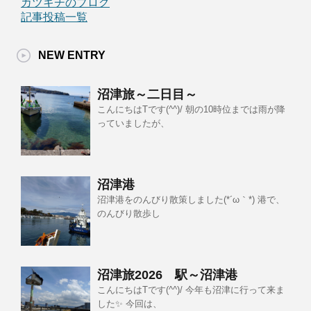
カツキチのブログ
記事投稿一覧
NEW ENTRY
沼津旅～二日目～
こんにちはTです(^^)/ 朝の10時位までは雨が降
っていましたが、
沼津港
沼津港をのんびり散策しました(*´ω｀*) 港で、
のんびり散歩し
沼津旅2026 駅～沼津港
こんにちはTです(^^)/ 今年も沼津に行って来ま
した✨ 今回は、