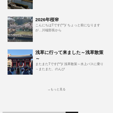
2026年桜🌸
こんにちはTです(^^)/ ちょっと前になります
が…川端部長から
浅草に行って来ました～浅草散策
～
またまたTです(^^)/ 浅草散策～水上バスに乗り
～またまた、のんび
→もっと見る