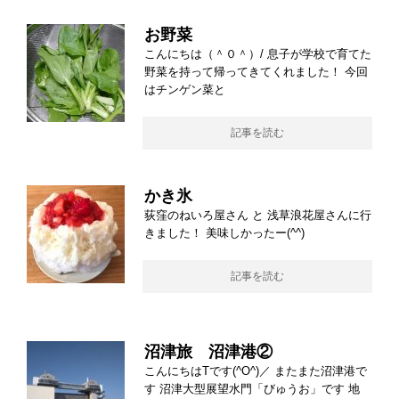
お野菜
こんにちは（＾０＾）/ 息子が学校で育てた
野菜を持って帰ってきてくれました！ 今回
はチンゲン菜と
記事を読む
かき氷
荻窪のねいろ屋さん と 浅草浪花屋さんに行
きました！ 美味しかったー(^^)
記事を読む
沼津旅 沼津港②
こんにちはTです(^O^)／ またまた沼津港で
す 沼津大型展望水門「びゅうお」です 地