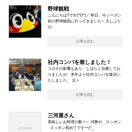
野球観戦
こんにちはTです(^O^)／ 昨日、今シーズン
初の野球観戦に行ってきました✨ 久しぶり
の
記事を読む
社内コンパを致しました！
コロナの影響もあり、しばらく自粛してお
りましたが、本年より社内コンパを復活い
たしました。 元々
記事を読む
三河屋さん
美味しいお料理の数々✨ 河豚や、スッポン
スッポン初めてですー(^_