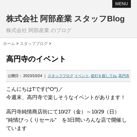
MENU
株式会社 阿部産業 スタッフBlog
株式会社 阿部産業 のブログ
ホーム
>
スタッフブログ
>
高円寺のイベント
公開日：
2023/10/24
｜
スタッフブログ
イベント
,
提灯を探してね
,
高円寺
こんにちはTです(^O^)／
今週末、高円寺で楽しそうなイベントがあります！
高円寺純情商店街にて10/27（金）～10/29（日）
”純情びっくりセール” を3日間いろんな店で開催し
ています