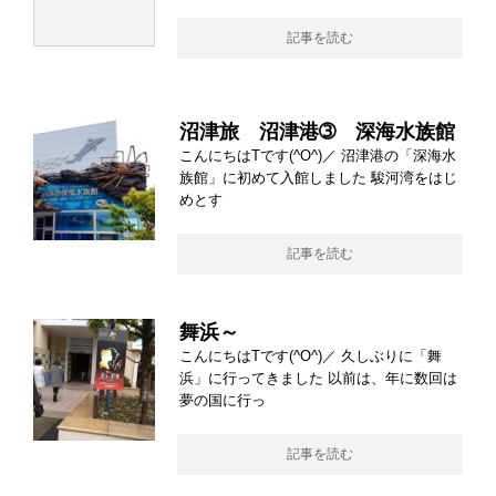
記事を読む
沼津旅 沼津港➂ 深海水族館
こんにちはTです(^O^)／ 沼津港の「深海水
族館」に初めて入館しました 駿河湾をはじ
めとす
記事を読む
舞浜～
こんにちはTです(^O^)／ 久しぶりに「舞
浜」に行ってきました 以前は、年に数回は
夢の国に行っ
記事を読む