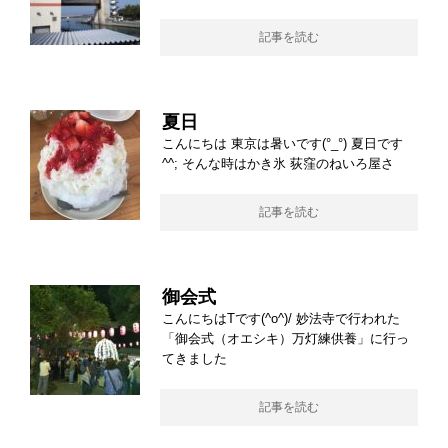
記事を読む
夏日
こんにちは 東京は暑いです(°_°) 夏日です
^^; そんな時はかき氷 荻窪のねいろ屋さ
記事を読む
御会式
こんにちはTです(^o^)/ 妙法寺で行われた
「御会式（オエシキ）万灯練供養」に行っ
てきました
記事を読む