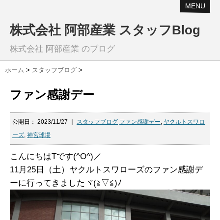
MENU
株式会社 阿部産業 スタッフBlog
株式会社 阿部産業 のブログ
ホーム
>
スタッフブログ
>
ファン感謝デー
公開日：
2023/11/27
｜
スタッフブログ
ファン感謝デー
,
ヤクルトスワロ
ーズ
,
神宮球場
こんにちはTです(^O^)／
11月25日（土）ヤクルトスワローズのファン感謝デ
ーに行ってきましたヾ(≧▽≦)ﾉ