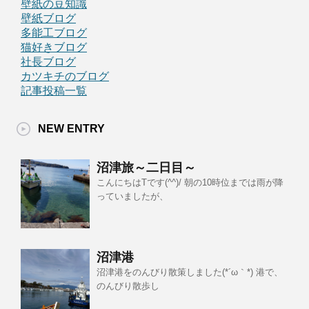
壁紙の豆知識
壁紙ブログ
多能工ブログ
猫好きブログ
社長ブログ
カツキチのブログ
記事投稿一覧
NEW ENTRY
沼津旅～二日目～
こんにちはTです(^^)/ 朝の10時位までは雨が降
っていましたが、
沼津港
沼津港をのんびり散策しました(*´ω｀*) 港で、
のんびり散歩し