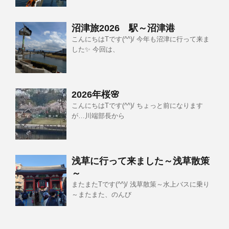
沼津旅2026 駅～沼津港
こんにちはTです(^^)/ 今年も沼津に行って来ま
した✨ 今回は、
2026年桜🌸
こんにちはTです(^^)/ ちょっと前になります
が…川端部長から
浅草に行って来ました～浅草散策
～
またまたTです(^^)/ 浅草散策～水上バスに乗り
～またまた、のんび