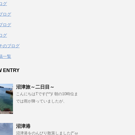
ログ
ブログ
ブログ
ログ
チのブログ
稿一覧
W ENTRY
沼津旅～二日目～
こんにちはTです(^^)/ 朝の10時位ま
では雨が降っていましたが、
沼津港
沼津港をのんびり散策しました(*´ω