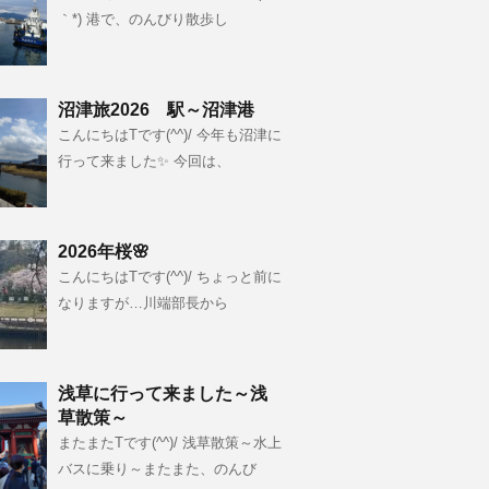
｀*) 港で、のんびり散歩し
沼津旅2026 駅～沼津港
こんにちはTです(^^)/ 今年も沼津に
行って来ました✨ 今回は、
2026年桜🌸
こんにちはTです(^^)/ ちょっと前に
なりますが…川端部長から
浅草に行って来ました～浅
草散策～
またまたTです(^^)/ 浅草散策～水上
バスに乗り～またまた、のんび