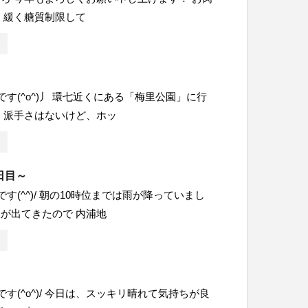
 緩く糖質制限して
です(^o^)丿 環七近くにある「梅里公園」に行
 派手さはないけど、ホッ
日目～
す(^^)/ 朝の10時位までは雨が降っていまし
が出てきたので 内浦地
す(^o^)/ 今日は、スッキリ晴れて気持ちが良