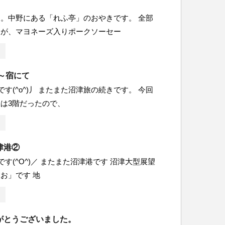
。中野にある「れふ亭」のおやきです。 全部
すが、マヨネーズ入りポークソーセー
5～宿にて
す(^o^)丿 またまた沼津旅の続きです。 今回
は3階だったので、
津港②
です(^O^)／ またまた沼津港です 沼津大型展望
お」です 地
がとうございました。