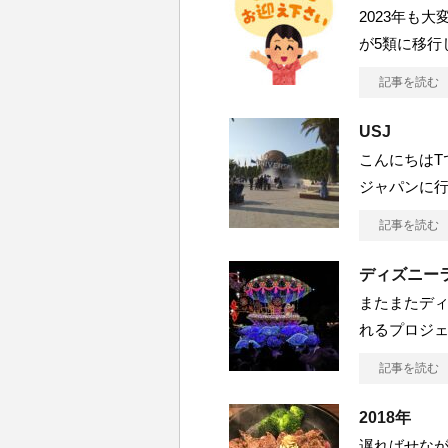
2023年も
が5類に移行
記事を読む
USJ
こんにちはT
ジャパンに行
記事を読む
ディズニー
またまたディズ
れるプロジェ
記事を読む
2018年
遅ればせなが