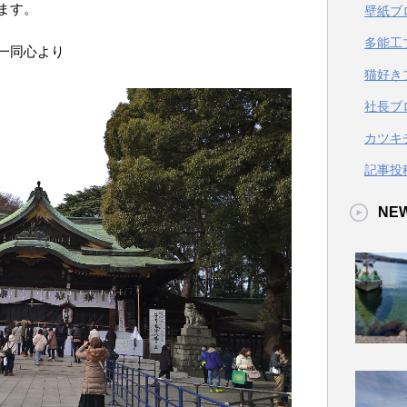
ます。
壁紙ブ
多能工
一同心より
猫好き
社長ブ
カツキ
記事投
NE