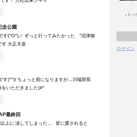
です！ 入社以来シャイ
→もっ
記念公園
です(^O^)／ ずっと行ってみたかった ”沼津御
です 大正天皇
ログイン
です(^^)/ ちょっと前になりますが…川端部長
像をいただきました(#^
MAP最終回
以上に 涙してしまった… 皆に愛されると