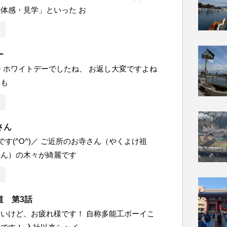
体感・見学」といった お
ー
 ホワイトデーでしたね、 お返し大変ですよね
陣も
さん
です(^O^)／ ご近所のお寺さん（やくよけ祖
さん）の木々が綺麗です
道 第3話
いけど、お疲れ様です！ 自称多能工ボーイこ