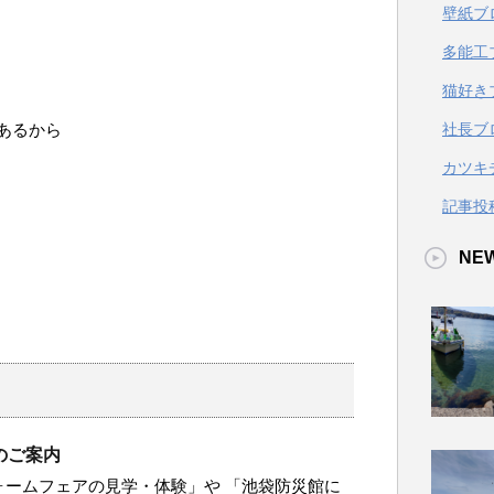
壁紙ブ
多能工
猫好き
あるから
社長ブ
カツキ
記事投
NE
のご案内
リフォームフェアの見学・体験」や 「池袋防災館に