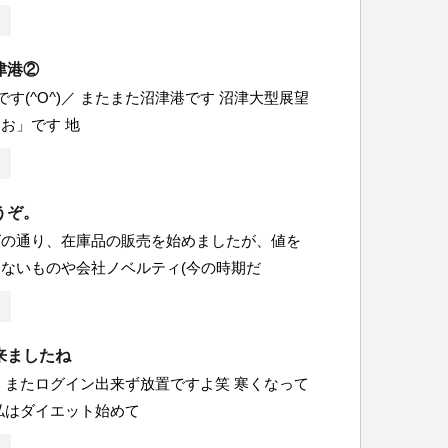
津港②
です(^O^)／ またまた沼津港です 沼津大型展望
お」です 地
うぞ。
グの通り、在庫品の販売を始めましたが、値を
ないものや会社ノベルティ(今の時期だ
来ましたね
 またログイン出来ず放置ですよ笑 寒くなって
私はダイエット始めて