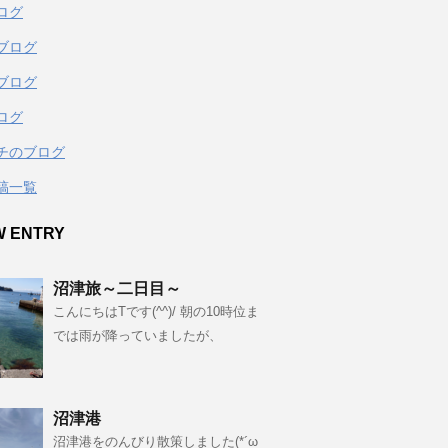
ログ
ブログ
ブログ
ログ
チのブログ
稿一覧
W ENTRY
沼津旅～二日目～
こんにちはTです(^^)/ 朝の10時位ま
では雨が降っていましたが、
沼津港
沼津港をのんびり散策しました(*´ω