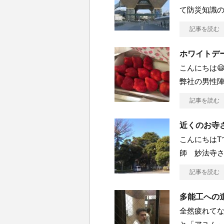
て防災知識の
記事を読む
ホワイトデ
こんにちは
弊社の男性
記事を読む
近くのお寺
こんにちはT
師 妙法寺
記事を読む
多能工への
全然疲れてな