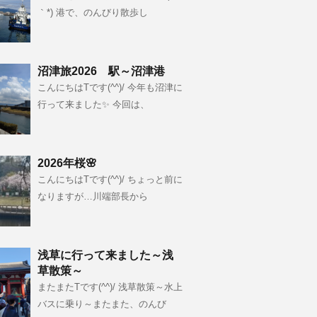
｀*) 港で、のんびり散歩し
沼津旅2026 駅～沼津港
こんにちはTです(^^)/ 今年も沼津に
行って来ました✨ 今回は、
2026年桜🌸
こんにちはTです(^^)/ ちょっと前に
なりますが…川端部長から
浅草に行って来ました～浅
草散策～
またまたTです(^^)/ 浅草散策～水上
バスに乗り～またまた、のんび