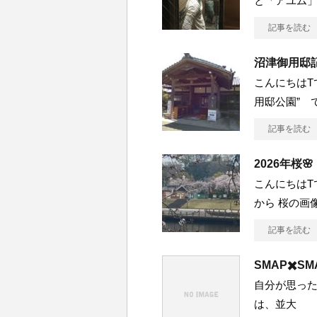
と「アユム」
記事を読む
沼津御用邸
こんにちはT
用邸公園” 
記事を読む
2026年桜🌸
こんにちはT
から 桜の画
記事を読む
SMAP✖️S
自分が思った
は、並大