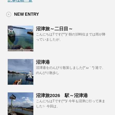
記事投稿一覧
NEW ENTRY
沼津旅～二日目～
こんにちはTです(^^)/ 朝の10時位までは雨が降
っていましたが、
沼津港
沼津港をのんびり散策しました(*´ω｀*) 港で、
のんびり散歩し
沼津旅2026 駅～沼津港
こんにちはTです(^^)/ 今年も沼津に行って来ま
した✨ 今回は、