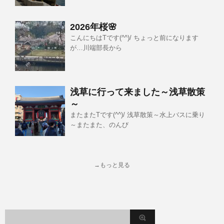
2026年桜🌸
こんにちはTです(^^)/ ちょっと前になります
が…川端部長から
浅草に行って来ました～浅草散策
～
またまたTです(^^)/ 浅草散策～水上バスに乗り
～またまた、のんび
→もっと見る