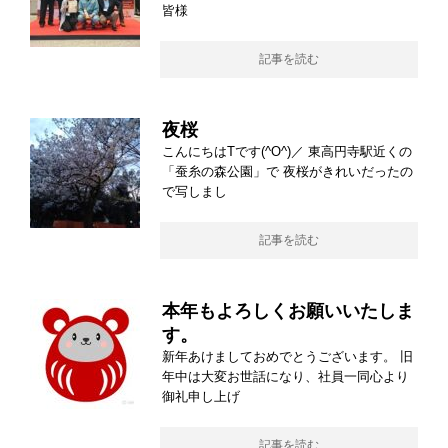
皆様
記事を読む
夜桜
こんにちはTです(^O^)／ 東高円寺駅近くの
「蚕糸の森公園」で 夜桜がきれいだったの
で写しまし
記事を読む
本年もよろしくお願いいたしま
す。
新年あけましておめでとうございます。 旧
年中は大変お世話になり、社員一同心より
御礼申し上げ
記事を読む