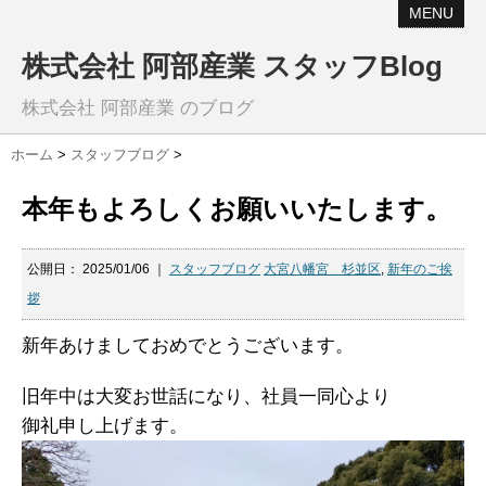
MENU
株式会社 阿部産業 スタッフBlog
株式会社 阿部産業 のブログ
ホーム
>
スタッフブログ
>
本年もよろしくお願いいたします。
公開日：
2025/01/06
｜
スタッフブログ
大宮八幡宮 杉並区
,
新年のご挨
拶
新年あけましておめでとうございます。
旧年中は大変お世話になり、社員一同心より
御礼申し上げます。