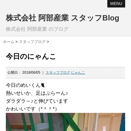
MENU
株式会社 阿部産業 スタッフBlog
株式会社 阿部産業 のブログ
ホーム
>
スタッフブログ
>
今日のにゃんこ
公開日：
2018/06/05
｜
スタッフブログ
にゃんこ
今日のめいくん🐈
熱いせいか、足はぶらーん♪
ダラダラ～♪と伸びています
かわいいです（*＾＾*）