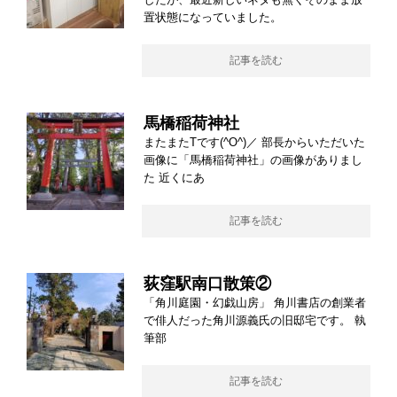
置状態になっていました。
記事を読む
馬橋稲荷神社
またまたTです(^O^)／ 部長からいただいた
画像に「馬橋稲荷神社」の画像がありまし
た 近くにあ
記事を読む
荻窪駅南口散策②
「角川庭園・幻戯山房」 角川書店の創業者
で俳人だった角川源義氏の旧邸宅です。 執
筆部
記事を読む