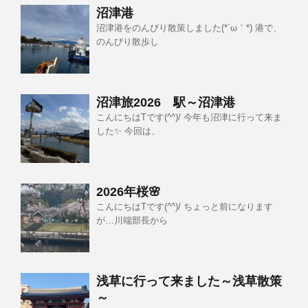
沼津港
沼津港をのんびり散策しました(*´ω｀*) 港で、
のんびり散歩し
沼津旅2026 駅～沼津港
こんにちはTです(^^)/ 今年も沼津に行って来ま
した✨ 今回は、
2026年桜🌸
こんにちはTです(^^)/ ちょっと前になります
が…川端部長から
浅草に行って来ました～浅草散策
～